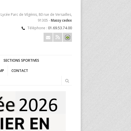
Lycée Parc de Vilgénis, 80 rue de Versailles,
91305 -
Massy cedex
Téléphone :
01.69.53.74.00
SECTIONS SPORTIVES
FMP
CONTACT