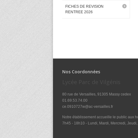
FICHES DE REVISION
RENTREE 2026
Nos Coordonnées
Lycée Parc de Vilgénis
80 rue de Versailles, 91305 Massy cedex
01.69.53.74.00
ce.0910727w@ac-versailles.fr
Notre établissement accueille le public aux ho
7h45 - 18h10 - Lundi, Mardi, Mercredi, Jeudi