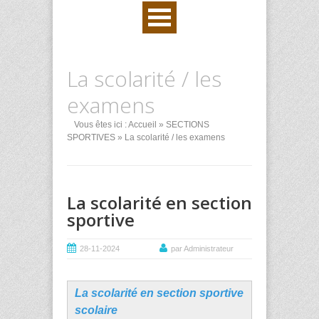
La scolarité / les
examens
Vous êtes ici :
Accueil
»
SECTIONS
SPORTIVES
» La scolarité / les examens
La scolarité en section
sportive
28-11-2024
par Administrateur
La scolarité en section sportive
scolaire