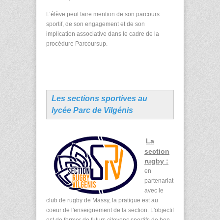
L’élève peut faire mention de son parcours
sportif, de son engagement et de son
implication associative dans le cadre de la
procédure Parcoursup.
Les sections sportives au
lycée Parc de Vilgénis
La
section
rugby :
en
partenariat
avec le
club de rugby de Massy, la pratique est au
coeur de l'enseignement de la section. L'objectif