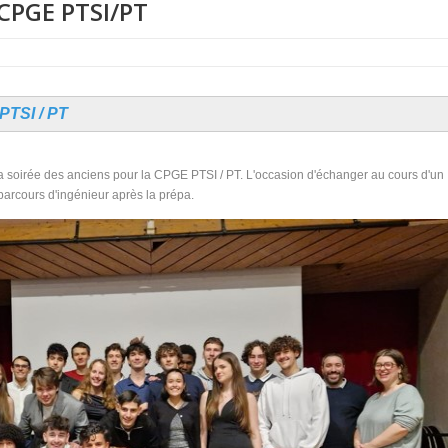
CPGE PTSI/PT
TSI / PT
a soirée des anciens pour la CPGE PTSI / PT. L'occasion d'échanger au cours d'un
parcours d'ingénieur après la prépa.