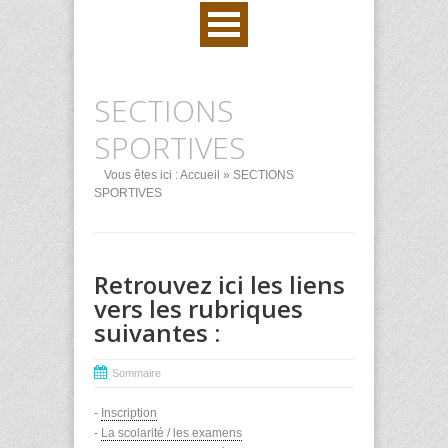
SECTIONS
SPORTIVES
Vous êtes ici :
Accueil
» SECTIONS
SPORTIVES
Retrouvez ici les liens
vers les rubriques
suivantes :
Sommaire
-
Inscription
-
La scolarité / les examens