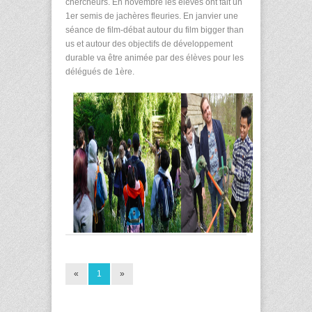
chercheurs. En novembre les élèves ont fait un
1er semis de jachères fleuries. En janvier une
séance de film-débat autour du film bigger than
us et autour des objectifs de développement
durable va être animée par des élèves pour les
délégués de 1ère.
«
1
»