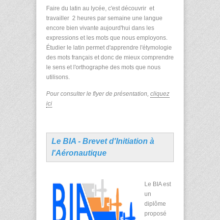
Faire du latin au lycée, c'est découvrir et
travailler 2 heures par semaine une langue
encore bien vivante aujourd'hui dans les
expressions et les mots que nous employons.
Étudier le latin permet d'apprendre l'étymologie
des mots français et donc de mieux comprendre
le sens et l'orthographe des mots que nous
utilisons.
Pour consulter le flyer de présentation,
cliquez
ici
Le BIA - Brevet d'Initiation à
l'Aéronautique
Le BIA est
un
diplôme
proposé