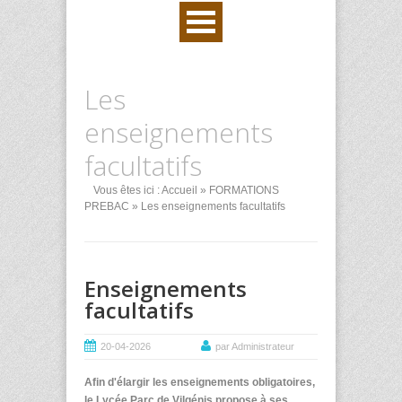
Les
enseignements
facultatifs
Vous êtes ici :
Accueil
»
FORMATIONS
PREBAC
» Les enseignements facultatifs
Enseignements
facultatifs
20-04-2026
par Administrateur
Afin d'élargir les enseignements obligatoires,
le Lycée Parc de Vilgénis propose à ses